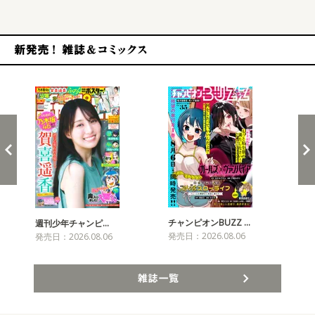
新発売！雑誌&コミックス
チャンピオンBUZZ …
週刊少年チャンピ…
月
発売日：2026.08.06
発売日：2026.08.06
発売
雑誌一覧