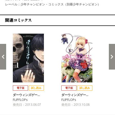
レーベル：少年チャンピオン・コミックス（別冊少年チャンピオン）
関連コミックス
戻る
進む
電子版
試し読み
電子版
試し読み
ダーウィンズゲー…
ダーウィンズゲー…
ダ
FLIPFLOPs
FLIPFLOPs
FLI
発売日：2013.06.07
発売日：2013.10.08
発売