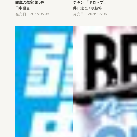
閻魔の教室 第6巻
チキン 「ドロップ…
田中優吏
井口達也 / 歳脇将…
発売日：2026.08.06
発売日：2026.08.06