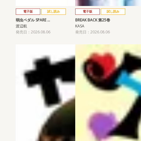
電子版
試し読み
電子版
試し読み
弱虫ペダル SPARE …
BREAK BACK 第25巻
渡辺航
KASA
発売日：2026.08.06
発売日：2026.08.06