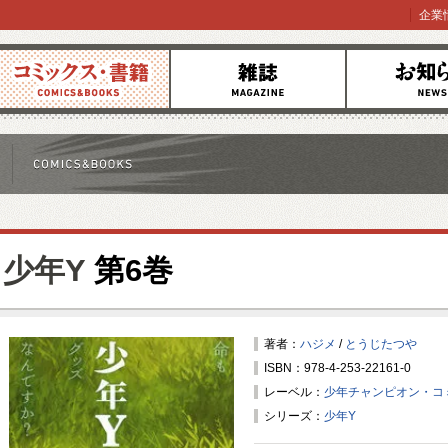
企業
コミックス
雑誌
お知らせ
少年Y
第6巻
著者：
ハジメ
/
とうじたつや
ISBN：978-4-253-22161-0
レーベル：
少年チャンピオン・コ
シリーズ：
少年Y