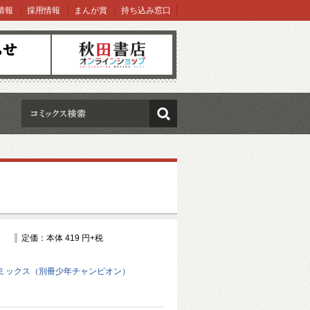
情報
採用情報
まんが賞
持ち込み窓口
オンラインショップ
検索
定価：本体 419 円+税
ミックス（別冊少年チャンピオン）