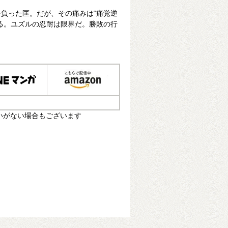
負った匡。だが、その痛みは“痛覚逆
る。ユズルの忍耐は限界だ。勝敗の行
いがない場合もございます