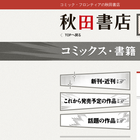
コミック・フロンティアの秋田書店
秋田書店
TOPへ戻る
コミックス
新刊・近刊
これから発売予定
話題の作品