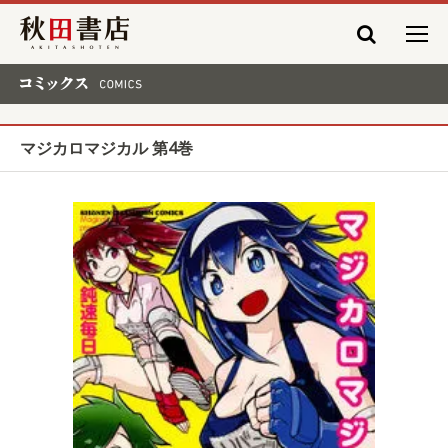
秋田書店
コミックス COMICS
マジカロマジカル 第4巻