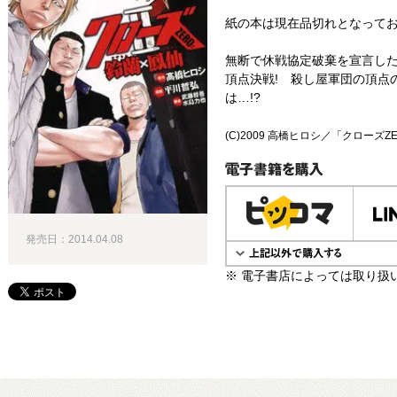
紙の本は現在品切れとなって
無断で休戦協定破棄を宣言し
頂点決戦! 殺し屋軍団の頂点
は…!?
(C)2009 高橋ヒロシ／「クローズZE
電子書籍で購入
発売日：2014.04.08
※ 電子書店によっては取り扱