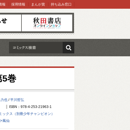
情報
採用情報
まんが賞
持ち込み窓口
オンラインショップ
検索
5巻
島力也
/
平川哲弘
ISBN：978-4-253-21963-1
ミックス（別冊少年チャンピオン）
蘭×鳳仙