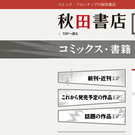
コミック・フロンティアの秋田書店
秋田書店
TOPへ戻る
コミックス
新刊・近刊
これから発売予定
話題の作品