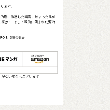
おります。
た的場に激怒した鳴海。始まった鳳仙
の座は? そして鳳仙に囲まれた源治
RO II」製作委員会
いがない場合もございます