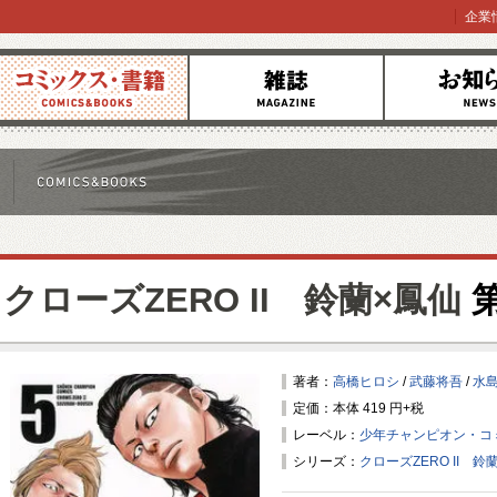
企業
コミックス
雑誌
お知らせ
クローズZERO II 鈴蘭×鳳仙
第
著者：
高橋ヒロシ
/
武藤将吾
/
水
定価：本体 419 円+税
レーベル：
少年チャンピオン・コ
シリーズ：
クローズZERO II 鈴