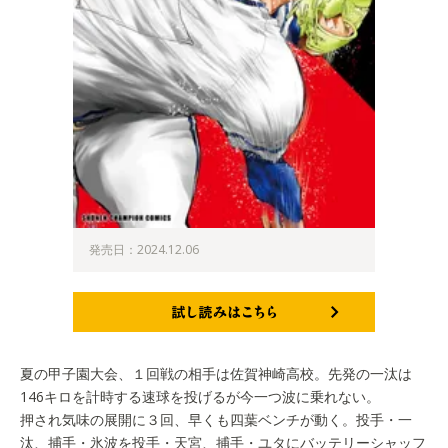
発売日：2024.12.06
試し読みはこちら
夏の甲子園大会、１回戦の相手は佐賀神崎高校。先発の一汰は
146キロを計時する速球を投げるが今一つ波に乗れない。
押され気味の展開に３回、早くも四葉ベンチが動く。投手・一
汰、捕手・氷波を投手・天宮、捕手・ユタにバッテリーシャッフ