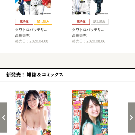
戻る
進む
電子版
試し読み
電子版
試し読み
クワトロバッテリ…
クワトロバッテリ…
ク
高嶋栄充
高嶋栄充
高
発売日：2020.04.08
発売日：2020.08.06
発売
新発売！雑誌&コミックス