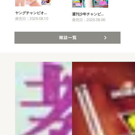
ヤングチャンピオ…
チャ
週刊少年チャンピ…
発売日：2026.08.10
発売
発売日：2026.08.06
雑誌一覧