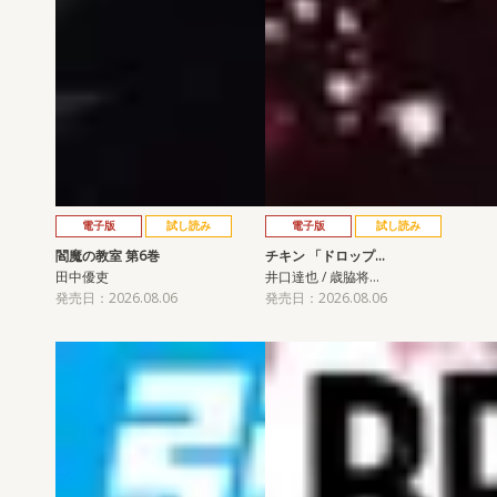
電子版
試し読み
電子版
試し読み
閻魔の教室 第6巻
チキン 「ドロップ…
田中優吏
井口達也 / 歳脇将…
発売日：2026.08.06
発売日：2026.08.06