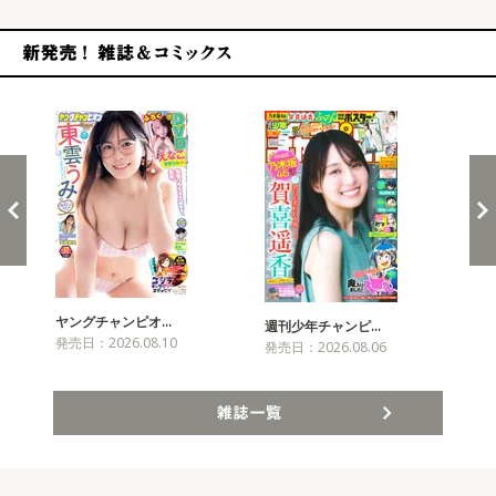
新発売！雑誌&コミックス
ヤングチャンピオ…
チャ
週刊少年チャンピ…
発売日：2026.08.10
発売
発売日：2026.08.06
雑誌一覧