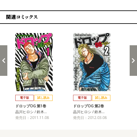
関連コミックス
戻る
進む
電子版
試し読み
電子版
試し読み
ドロップOG 第1巻
ドロップOG 第2巻
ド
品川ヒロシ / 鈴木…
品川ヒロシ / 鈴木…
品川
発売日：2011.11.08
発売日：2012.03.08
発売