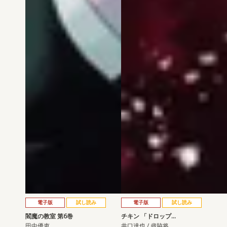
電子版
試し読み
電子版
試し読み
閻魔の教室 第6巻
チキン 「ドロップ…
田中優吏
井口達也 / 歳脇将…