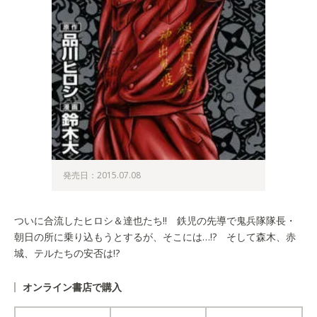
発売日：2015.07.08
ついに合流したヒロシ＆達也たち!! 鉄児の先導で鬼兵隊隊長・
朝日の所に乗り込もうとするが、そこには…!? そして森木、赤
城、テルたちの安否は!?
オンライン書店で購入