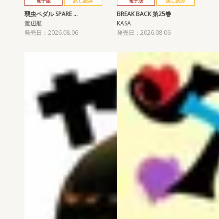
電子版
試し読み
電子版
試し読み
弱虫ペダル SPARE …
BREAK BACK 第25巻
渡辺航
KASA
発売日：2026.08.06
発売日：2026.08.06