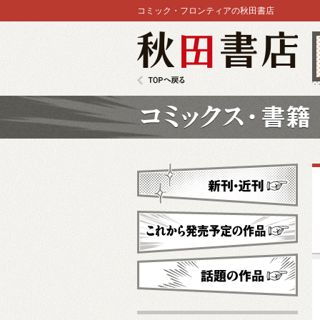
コミック・フロンティアの秋田書店
秋田書店
TOPへ戻る
コミックス
新刊・近刊
これから発売予定
話題の作品