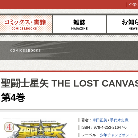
企業
コミックス
雑誌
お知らせ
聖闘士星矢 THE LOST CANV
第4巻
著者：
車田正美
/
手代木史織
ISBN：978-4-253-21647-0
レーベル：
少年チャンピオン・コ