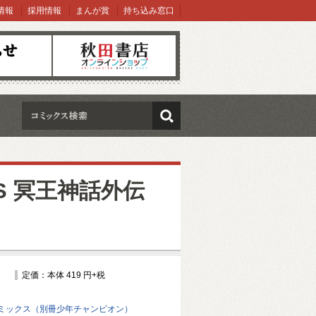
情報
採用情報
まんが賞
持ち込み窓口
オンラインショップ
検索
AS 冥王神話外伝
定価：本体 419 円+税
ミックス（別冊少年チャンピオン）