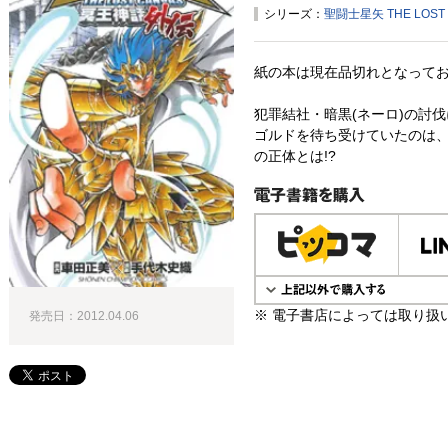
シリーズ：
聖闘士星矢 THE LOST
紙の本は現在品切れとなって
犯罪結社・暗黒(ネーロ)の討
ゴルドを待ち受けていたのは、
の正体とは!?
電子書籍で購入
※ 電子書店によっては取り扱
発売日：2012.04.06