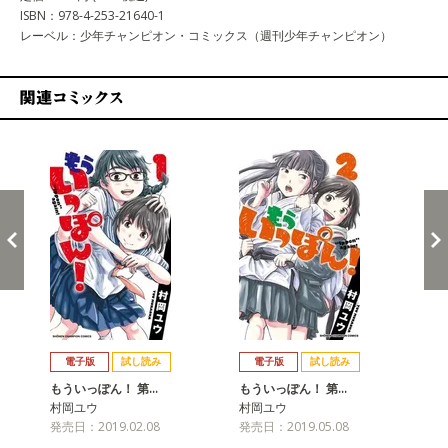
ISBN：978-4-253-21640-1
レーベル：少年チャンピオン・コミックス（週刊少年チャンピオン）
関連コミックス
戻る
進む
電子版
試し読み
電子版
試し読み
もういっぽん！ 第…
もういっぽん！ 第…
も
村岡ユウ
村岡ユウ
村
発売日：2019.02.08
発売日：2019.05.08
発売