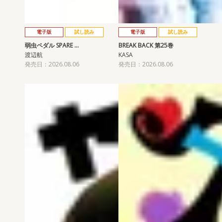
電子版
試し読み
電子版
試し読み
弱虫ペダル SPARE …
BREAK BACK 第25巻
渡辺航
KASA
発売日：2026.08.06
発売日：2026.08.06