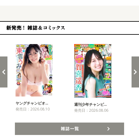
新発売！雑誌&コミックス
ヤングチャンピオ…
チャ
週刊少年チャンピ…
発売日：2026.08.10
発売
発売日：2026.08.06
雑誌一覧