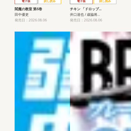
電子版
試し読み
電子版
試し読み
閻魔の教室 第6巻
チキン 「ドロップ…
田中優吏
井口達也 / 歳脇将…
発売日：2026.08.06
発売日：2026.08.06