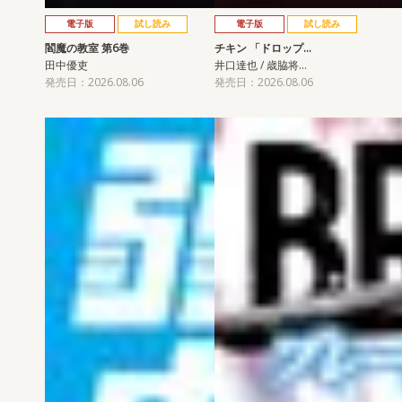
電子版
試し読み
電子版
試し読み
閻魔の教室 第6巻
チキン 「ドロップ…
田中優吏
井口達也 / 歳脇将…
発売日：2026.08.06
発売日：2026.08.06