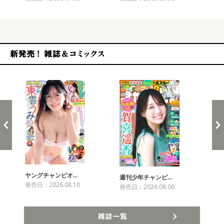
新発売！雑誌&コミックス
ヤングチャンピオ…
チャ
週刊少年チャンピ…
発売日：2026.08.10
発売
発売日：2026.08.06