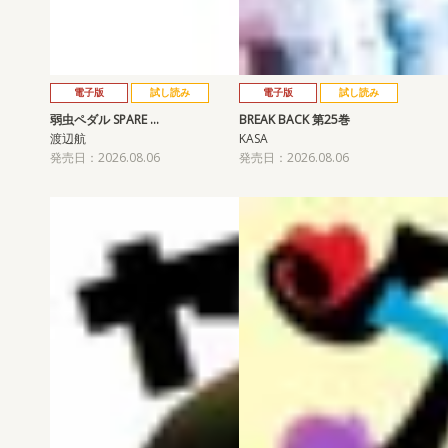
電子版
試し読み
電子版
試し読み
弱虫ペダル SPARE …
BREAK BACK 第25巻
渡辺航
KASA
発売日：2026.08.06
発売日：2026.08.06