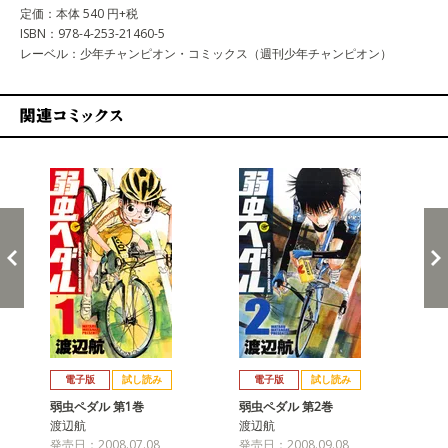
定価：本体 540 円+税
ISBN：978-4-253-21460-5
レーベル：少年チャンピオン・コミックス（週刊少年チャンピオン）
関連コミックス
戻る
進む
電子版
試し読み
電子版
試し読み
弱虫ペダル 第1巻
弱虫ペダル 第2巻
弱
渡辺航
渡辺航
渡
発売日：2008.07.08
発売日：2008.09.08
発売