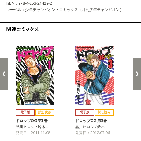
ISBN：978-4-253-21429-2
レーベル：少年チャンピオン・コミックス（月刊少年チャンピオン）
関連コミックス
戻る
進む
電子版
試し読み
電子版
試し読み
ドロップOG 第1巻
ドロップOG 第3巻
ド
品川ヒロシ / 鈴木…
品川ヒロシ / 鈴木…
品川
発売日：2011.11.08
発売日：2012.07.06
発売