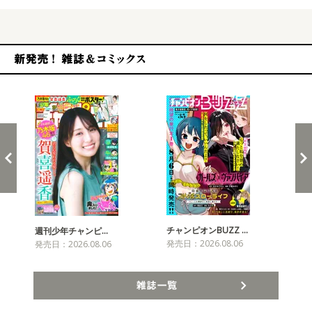
新発売！雑誌&コミックス
チャンピオンBUZZ …
週刊少年チャンピ…
月
発売日：2026.08.06
発売日：2026.08.06
発売
雑誌一覧