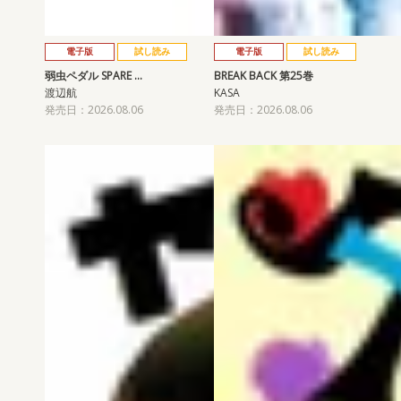
電子版
試し読み
電子版
試し読み
弱虫ペダル SPARE …
BREAK BACK 第25巻
渡辺航
KASA
発売日：2026.08.06
発売日：2026.08.06