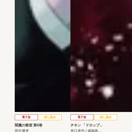
電子版
試し読み
電子版
試し読み
閻魔の教室 第6巻
チキン 「ドロップ…
田中優吏
井口達也 / 歳脇将…