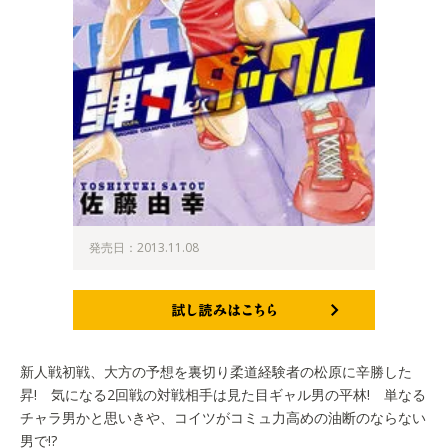
発売日：2013.11.08
試し読みはこちら
新人戦初戦、大方の予想を裏切り柔道経験者の松原に辛勝した
昇! 気になる2回戦の対戦相手は見た目ギャル男の平林! 単なる
チャラ男かと思いきや、コイツがコミュ力高めの油断のならない
男で!?