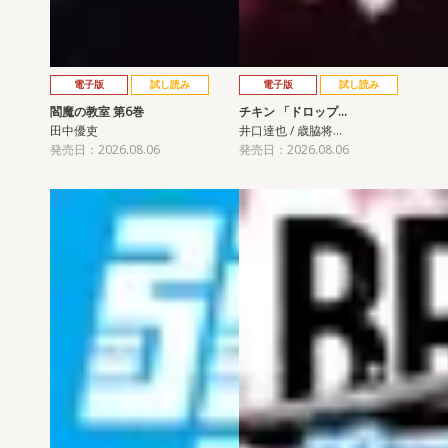
電子版
試し読み
電子版
試し読み
閻魔の教室 第6巻
チキン 「ドロップ…
田中優吏
井口達也 / 歳脇将…
発売日：2026.08.06
発売日：2026.08.06