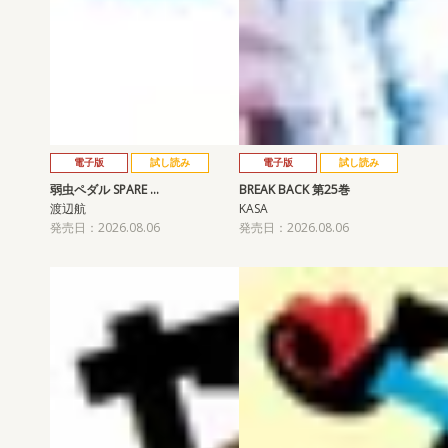
電子版
試し読み
電子版
試し読み
弱虫ペダル SPARE …
BREAK BACK 第25巻
渡辺航
KASA
発売日：2026.08.06
発売日：2026.08.06