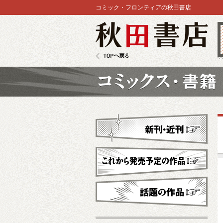
コミック・フロンティアの秋田書店
秋田書店
TOPへ戻る
コミックス
新刊・近刊
これから発売予定
話題の作品