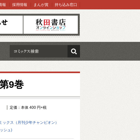
情報
採用情報
まんが賞
持ち込み窓口
オンラインショップ
検索
第9巻
定価：本体 400 円+税
ミックス（月刊少年チャンピオン）
ダッシュ)