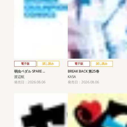
電子版
試し読み
電子版
試し読み
弱虫ペダル SPARE …
BREAK BACK 第25巻
渡辺航
KASA
発売日：2026.08.06
発売日：2026.08.06