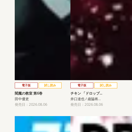
電子版
試し読み
電子版
試し読み
閻魔の教室 第6巻
チキン 「ドロップ…
田中優吏
井口達也 / 歳脇将…
発売日：2026.08.06
発売日：2026.08.06