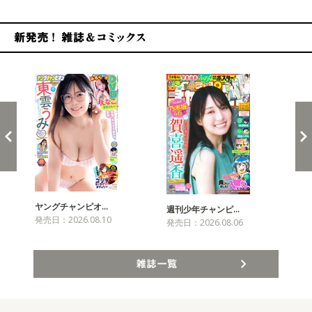
新発売！雑誌&コミックス
ヤングチャンピオ…
チャ
週刊少年チャンピ…
発売日：2026.08.10
発売
発売日：2026.08.06
雑誌一覧