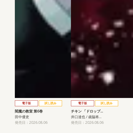
電子版
試し読み
電子版
試し読み
閻魔の教室 第6巻
チキン 「ドロップ…
田中優吏
井口達也 / 歳脇将…
発売日：2026.08.06
発売日：2026.08.06