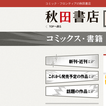
コミック・フロンティアの秋田書店
秋田書店
TOPへ戻る
コミックス
新刊・近刊
これから発売予定
話題の作品