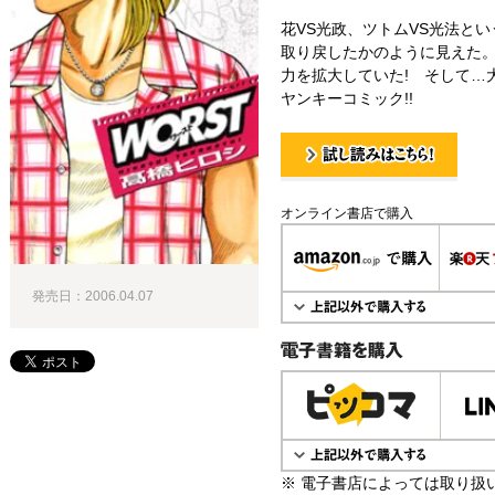
花VS光政、ツトムVS光法と
取り戻したかのように見えた
力を拡大していた! そして…
ヤンキーコミック!!
試し読み！
オンライン書店で購入
発売日：2006.04.07
電子書籍で購入
※ 電子書店によっては取り扱