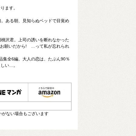
おります。
務。ある朝、見知らぬベッドで目覚め
胡桃沢君。上司の誘いを断れなかった
 お願いだから! …って私が忘れられ
品集全6編。大人の恋は、たぶん90％
らしい…。
いがない場合もございます