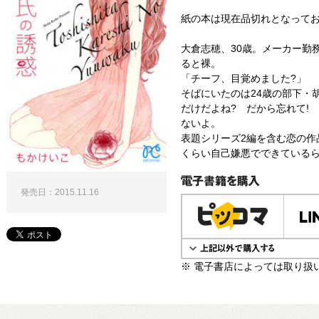
紙の本は現在品切れとなって
大倉志穂、30歳。メーカー勤
ると裸。
「チーフ、目覚めました?」
そばにいたのは24歳の部下・
だけだよね? だから忘れて!
ないよ。
表題シリーズ2編を含む恋の作
くらい自己嫌悪でできている
発売日：2015.11.16
電子書籍で購入
※ 電子書店によっては取り扱