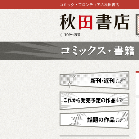
コミック・フロンティアの秋田書店
秋田書店
TOPへ戻る
コミックス
新刊・近刊
これから発売予定
話題の作品