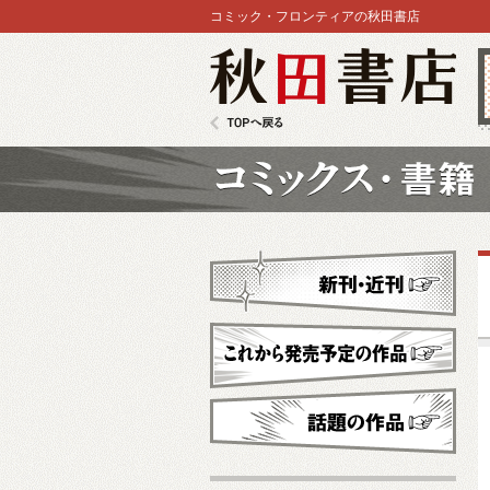
コミック・フロンティアの秋田書店
秋田書店
TOPへ戻る
コミックス
新刊・近刊
これから発売予定
話題の作品