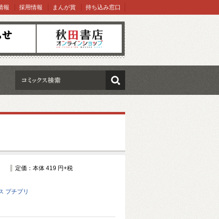
情報
採用情報
まんが賞
持ち込み窓口
オンラインショップ
検索
定価：本体 419 円+税
ス プチプリ