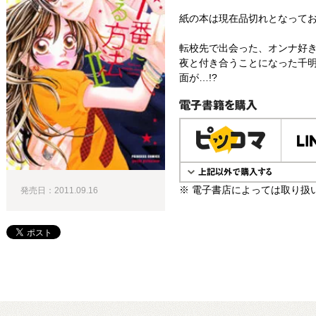
紙の本は現在品切れとなって
転校先で出会った、オンナ好
夜と付き合うことになった千
面が…!?
電子書籍で購入
※ 電子書店によっては取り扱
発売日：2011.09.16