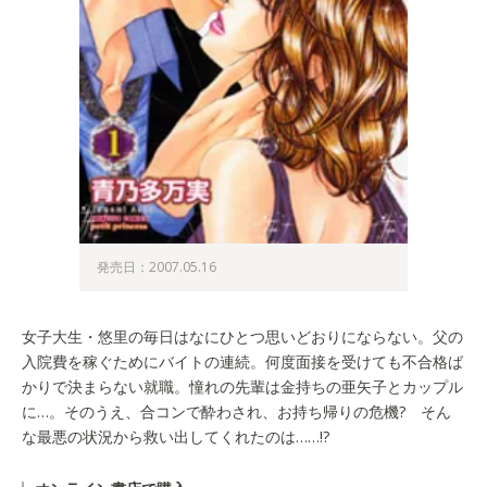
発売日：2007.05.16
女子大生・悠里の毎日はなにひとつ思いどおりにならない。父の
入院費を稼ぐためにバイトの連続。何度面接を受けても不合格ば
かりで決まらない就職。憧れの先輩は金持ちの亜矢子とカップル
に…。そのうえ、合コンで酔わされ、お持ち帰りの危機? そん
な最悪の状況から救い出してくれたのは……!?