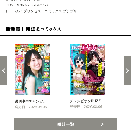
ISBN：978-4-253-19711-3
レーベル：プリンセス・コミックス プチプリ
新発売！雑誌&コミックス
チャンピオンBUZZ …
週刊少年チャンピ…
月
発売日：2026.08.06
発売日：2026.08.06
発売