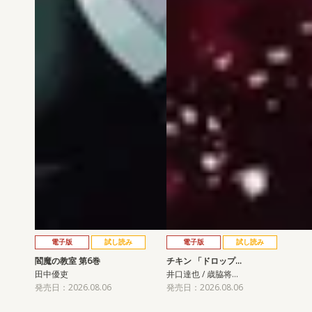
電子版
試し読み
電子版
試し読み
閻魔の教室 第6巻
チキン 「ドロップ…
田中優吏
井口達也 / 歳脇将…
発売日：2026.08.06
発売日：2026.08.06