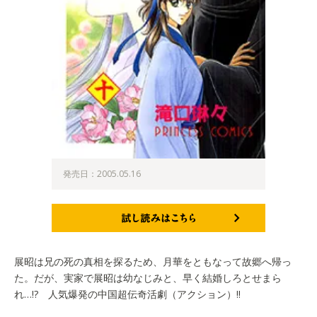
発売日：2005.05.16
試し読みはこちら
展昭は兄の死の真相を探るため、月華をともなって故郷へ帰っ
た。だが、実家で展昭は幼なじみと、早く結婚しろとせまら
れ…!? 人気爆発の中国超伝奇活劇（アクション）!!