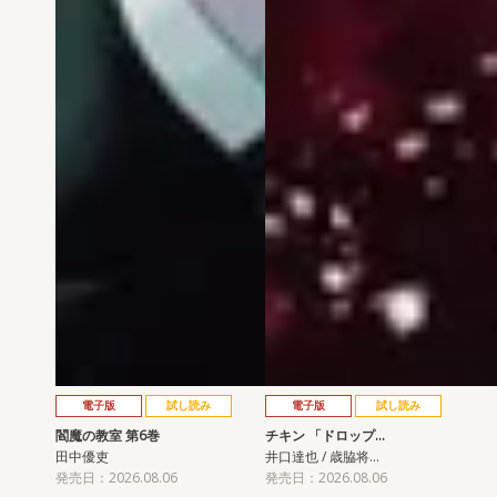
電子版
試し読み
電子版
試し読み
閻魔の教室 第6巻
チキン 「ドロップ…
田中優吏
井口達也 / 歳脇将…
発売日：2026.08.06
発売日：2026.08.06