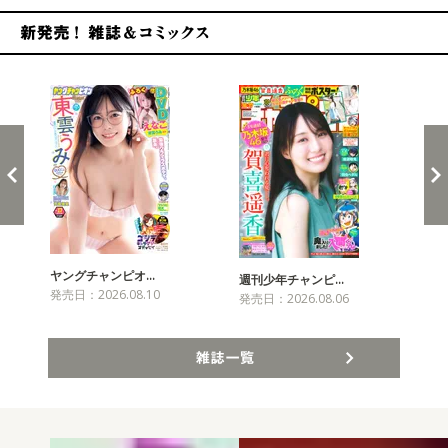
新発売！雑誌&コミックス
ヤングチャンピオ…
チャ
週刊少年チャンピ…
発売日：2026.08.10
発売
発売日：2026.08.06
雑誌一覧