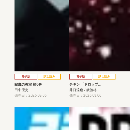
電子版
試し読み
電子版
試し読み
閻魔の教室 第6巻
チキン 「ドロップ…
田中優吏
井口達也 / 歳脇将…
発売日：2026.08.06
発売日：2026.08.06