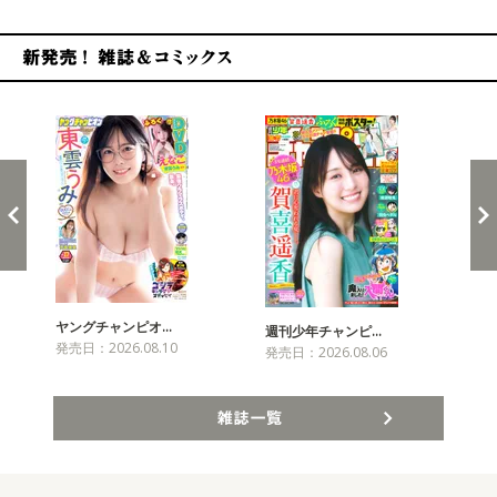
新発売！雑誌&コミックス
ヤングチャンピオ…
チャ
週刊少年チャンピ…
発売日：2026.08.10
発売
発売日：2026.08.06
雑誌一覧