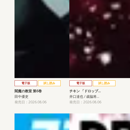
電子版
試し読み
電子版
試し読み
閻魔の教室 第6巻
チキン 「ドロップ…
田中優吏
井口達也 / 歳脇将…
発売日：2026.08.06
発売日：2026.08.06