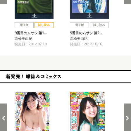
戻る
進む
電子版
試し読み
電子版
試し読み
9番目のムサシ 第1…
9番目のムサシ 第2…
9番
高橋美由紀
高橋美由紀
高
発売日：2012.07.10
発売日：2012.10.10
発売
新発売！雑誌&コミックス