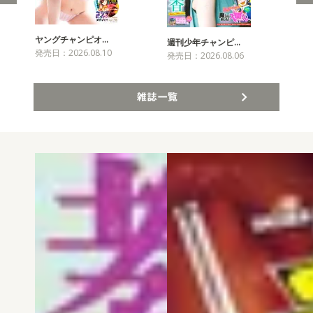
ヤングチャンピオ…
チャ
週刊少年チャンピ…
発売日：2026.08.10
発売
発売日：2026.08.06
雑誌一覧