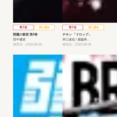
電子版
試し読み
電子版
試し読み
閻魔の教室 第6巻
チキン 「ドロップ…
田中優吏
井口達也 / 歳脇将…
発売日：2026.08.06
発売日：2026.08.06