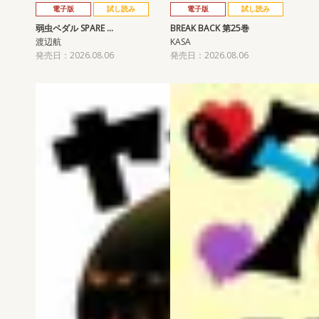
電子版
試し読み
電子版
試し読み
弱虫ペダル SPARE …
BREAK BACK 第25巻
渡辺航
KASA
発売日：2026.08.06
発売日：2026.08.06