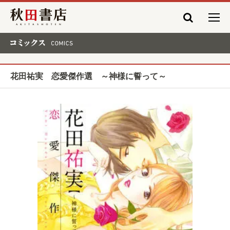
秋田書店
コミックス COMICS
花田祐実 恋愛傑作選 ～神様に誓って～