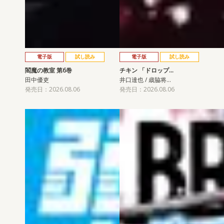
電子版
試し読み
電子版
試し読み
閻魔の教室 第6巻
チキン 「ドロップ…
田中優吏
井口達也 / 歳脇将…
発売日：2026.08.06
発売日：2026.08.06