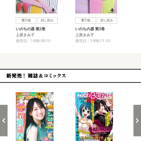
戻る
進む
電子版
試し読み
電子版
試し読み
いのちの器 第2巻
いのちの器 第3巻
い
上原きみ子
上原きみ子
上
発売日：1998.09.10
発売日：1998.11.10
発売
新発売！雑誌&コミックス