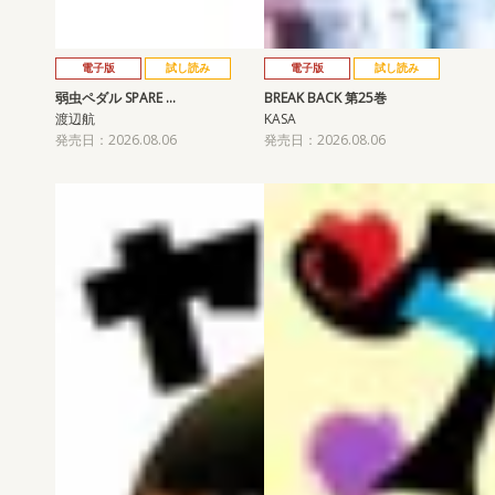
電子版
試し読み
電子版
試し読み
弱虫ペダル SPARE …
BREAK BACK 第25巻
渡辺航
KASA
発売日：2026.08.06
発売日：2026.08.06