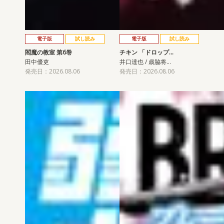
電子版
試し読み
電子版
試し読み
閻魔の教室 第6巻
チキン 「ドロップ…
田中優吏
井口達也 / 歳脇将…
発売日：2026.08.06
発売日：2026.08.06