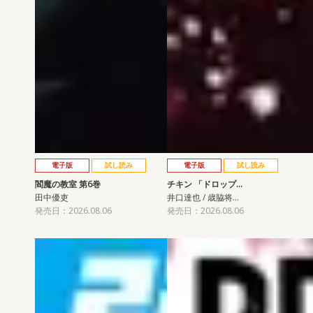
電子版
試し読み
電子版
試し読み
閻魔の教室 第6巻
チキン 「ドロップ…
田中優吏
井口達也 / 歳脇将…
発売日：2026.08.06
発売日：2026.08.06