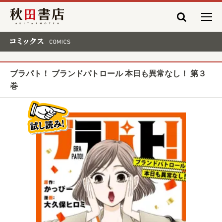
秋田書店
コミックス COMICS
ブラパト！ ブランドパトロール 本日も異常なし！ 第３
巻