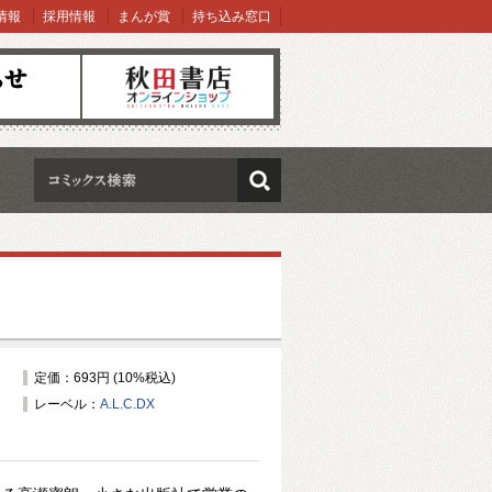
情報
採用情報
まんが賞
持ち込み窓口
オンラインショップ
検索
定価：693円 (10%税込)
レーベル：
A.L.C.DX