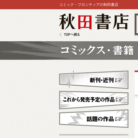
コミック・フロンティアの秋田書店
秋田書店
TOPへ戻る
コミックス
新刊・近刊
これから発売予定
話題の作品