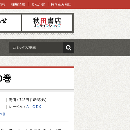
情報
採用情報
まんが賞
持ち込み窓口
オンラインショップ
検索
0巻
定価：748円 (10%税込)
レーベル：
A.L.C.DX
べき