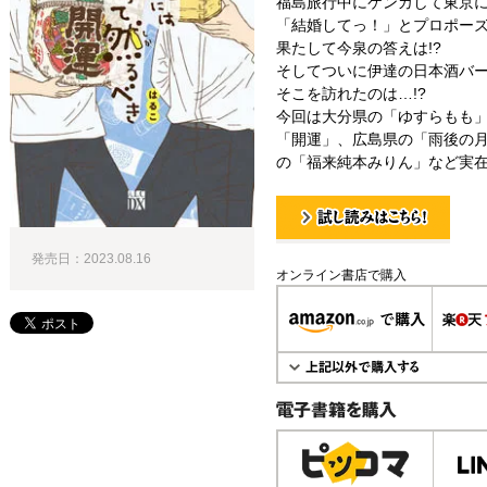
福島旅行中にケンカして東京
「結婚してっ！」とプロポー
果たして今泉の答えは!?
そしてついに伊達の日本酒バー
そこを訪れたのは…!?
今回は大分県の「ゆすらもも
「開運」、広島県の「雨後の
の「福来純本みりん」など実在
試し読み！
発売日：2023.08.16
オンライン書店で購入
電子書籍で購入