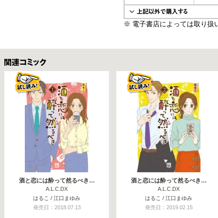
※ 電子書店によっては取り扱
関連コミックス
酒と恋には酔って然るべき…
酒と恋には酔って然るべき…
A.L.C.DX
A.L.C.DX
はるこ / 江口まゆみ
はるこ / 江口まゆみ
発売日：2018.07.13
発売日：2019.02.15