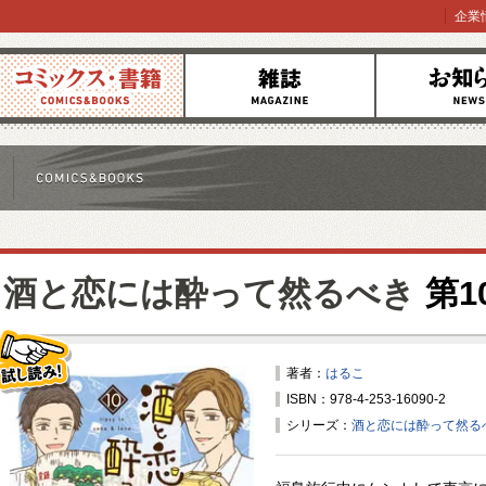
企業
コミックス
雑誌
お知らせ
酒と恋には酔って然るべき
第1
著者：
はるこ
ISBN：978-4-253-16090-2
試し読み！
シリーズ：
酒と恋には酔って然る