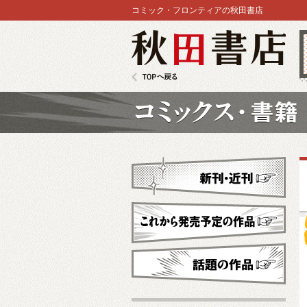
コミック・フロンティアの秋田書店
秋田書店
TOPへ戻る
コミックス
新刊・近刊
これから発売予定
話題の作品