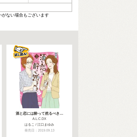
いがない場合もございます
酒と恋には酔って然るべき…
A.L.C.DX
はるこ / 江口まゆみ
発売日：2019.09.13