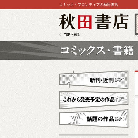
コミック・フロンティアの秋田書店
秋田書店
TOPへ戻る
コミックス
新刊・近刊
これから発売予定
話題の作品