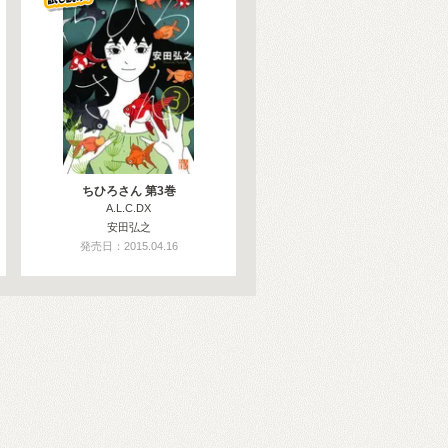
ちひろさん 第3巻
A.L.C.DX
安田弘之
発売日：2015.04.16