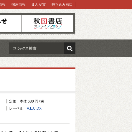
情報
採用情報
まんが賞
持ち込み窓口
オンラインショップ
検索
定価：本体 680 円+税
レーベル：
A.L.C.DX