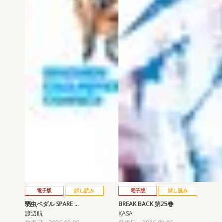
電子版
試し読み
電子版
試し読み
弱虫ペダル SPARE …
BREAK BACK 第25巻
渡辺航
KASA