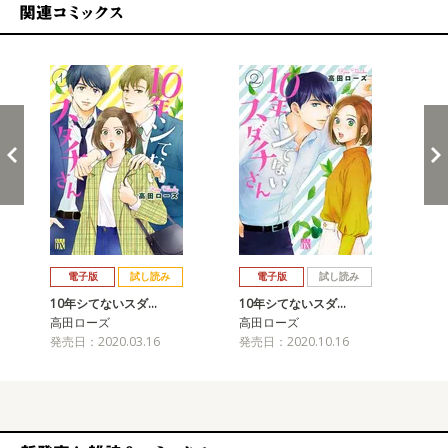
関連コミックス
戻る
進む
電子版
試し読み
電子版
試し読み
10年シてないスダ…
10年シてないスダ…
1
高田ローズ
高田ローズ
高
発売日：2020.03.16
発売日：2020.10.16
発売