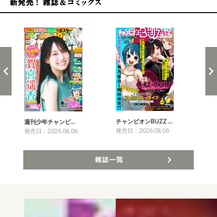
新発売！雑誌&コミックス
チャンピオンBUZZ …
週刊少年チャンピ…
月
発売日：2026.08.06
発売日：2026.08.06
発売
雑誌一覧