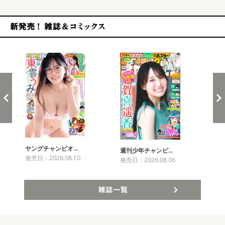
新発売！雑誌&コミックス
ヤングチャンピオ…
チャ
週刊少年チャンピ…
発売日：2026.08.10
発売
発売日：2026.08.06
雑誌一覧