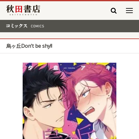
秋田書店
コミックス COMICS
烏ヶ丘Don’t be shy!!