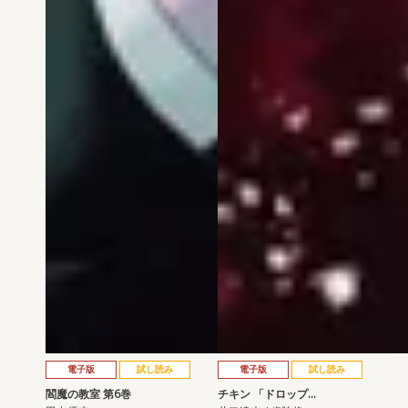
電子版
試し読み
電子版
試し読み
閻魔の教室 第6巻
チキン 「ドロップ…