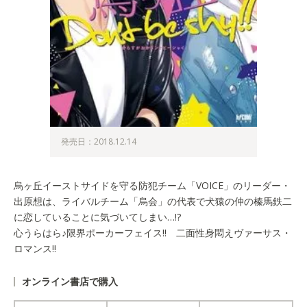
発売日：2018.12.14
烏ヶ丘イーストサイドを守る防犯チーム「VOICE」のリーダー・
出原想は、ライバルチーム「烏会」の代表で犬猿の仲の榛馬鉄二
に恋していることに気づいてしまい…!?
心うらはら♪限界ポーカーフェイス!! 二面性身悶えヴァーサス・
ロマンス!!
オンライン書店で購入