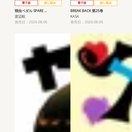
電子版
試し読み
電子版
試し読み
弱虫ペダル SPARE …
BREAK BACK 第25巻
渡辺航
KASA
発売日：2026.08.06
発売日：2026.08.06