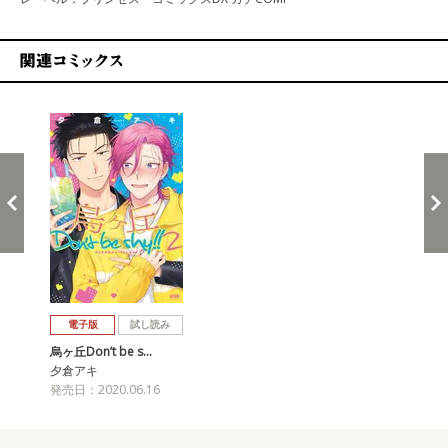
関連コミックス
戻る
進む
電子版
試し読み
烏ヶ丘Don’t be s…
夕倉アキ
発売日：2020.06.16