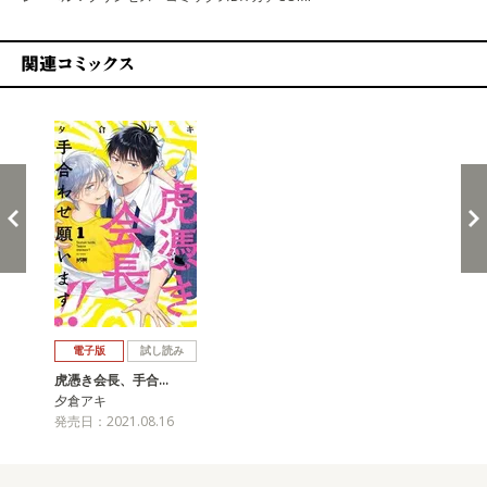
関連コミックス
戻る
進む
電子版
試し読み
虎憑き会長、手合…
夕倉アキ
発売日：2021.08.16