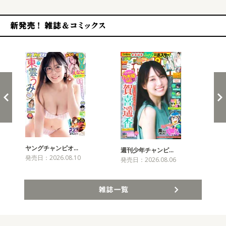
新発売！雑誌&コミックス
ヤングチャンピオ…
チャ
週刊少年チャンピ…
発売日：2026.08.10
発売
発売日：2026.08.06
雑誌一覧