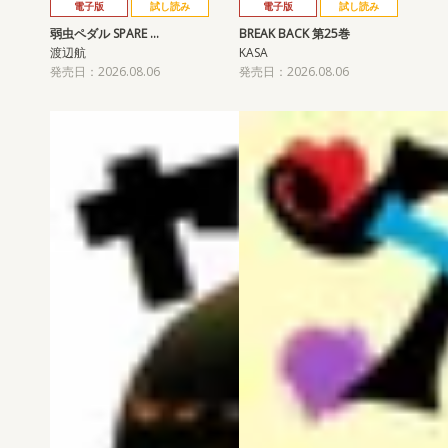
電子版
試し読み
電子版
試し読み
弱虫ペダル SPARE …
BREAK BACK 第25巻
渡辺航
KASA
発売日：2026.08.06
発売日：2026.08.06