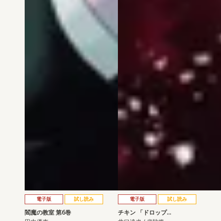
電子版
試し読み
電子版
試し読み
閻魔の教室 第6巻
チキン 「ドロップ…