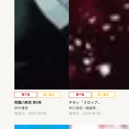
電子版
試し読み
電子版
試し読み
閻魔の教室 第6巻
チキン 「ドロップ…
田中優吏
井口達也 / 歳脇将…
発売日：2026.08.06
発売日：2026.08.06