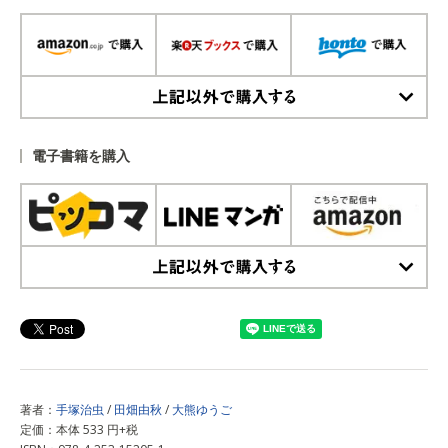
上記以外で購入する
電子書籍を購入
上記以外で購入する
著者：
手塚治虫
/
田畑由秋
/
大熊ゆうご
定価：本体 533 円+税