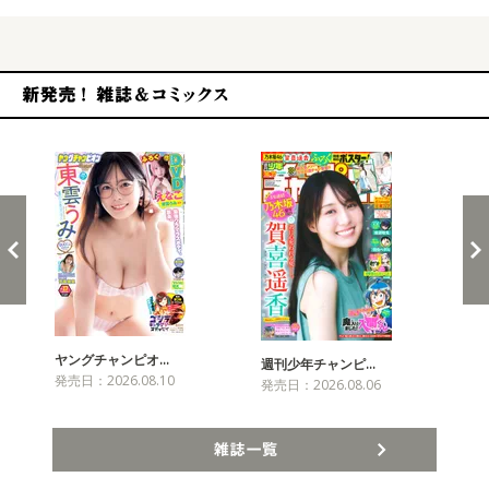
新発売！雑誌&コミックス
ヤングチャンピオ…
チャ
週刊少年チャンピ…
発売日：2026.08.10
発売
発売日：2026.08.06
雑誌一覧