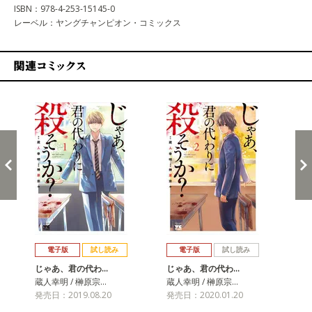
ISBN：978-4-253-15145-0
レーベル：ヤングチャンピオン・コミックス
関連コミックス
戻る
進む
電子版
試し読み
電子版
試し読み
じゃあ、君の代わ…
じゃあ、君の代わ…
じ
蔵人幸明 / 榊原宗…
蔵人幸明 / 榊原宗…
蔵人
発売日：2019.08.20
発売日：2020.01.20
発売