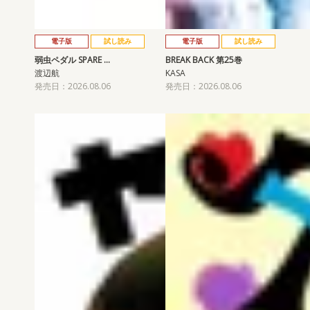
電子版
試し読み
電子版
試し読み
弱虫ペダル SPARE …
BREAK BACK 第25巻
渡辺航
KASA
発売日：2026.08.06
発売日：2026.08.06