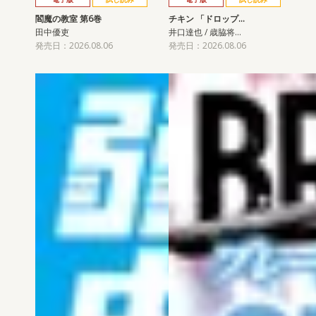
閻魔の教室 第6巻
チキン 「ドロップ…
田中優吏
井口達也 / 歳脇将…
発売日：2026.08.06
発売日：2026.08.06