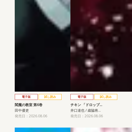
電子版
試し読み
電子版
試し読み
閻魔の教室 第6巻
チキン 「ドロップ…
田中優吏
井口達也 / 歳脇将…
発売日：2026.08.06
発売日：2026.08.06