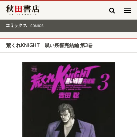
秋田書店
コミックス COMICS
荒くれKNIGHT 黒い残響完結編 第3巻