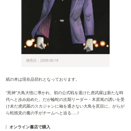
発売日：2009.06.19
紙の本は現在品切れとなっております。
“死神”大鳥大悟に導かれ、初の公式戦を退けた虎武羅は新たな時
代へと歩み始めた。だが輪蛇の次期リーダー・木原篤の誘いを受
け未だ虎武羅のスカジャンに袖を通さない大鳥を尻目に、がらが
ら蛇残党の魔の手がチームへと迫る……!
オンライン書店で購入