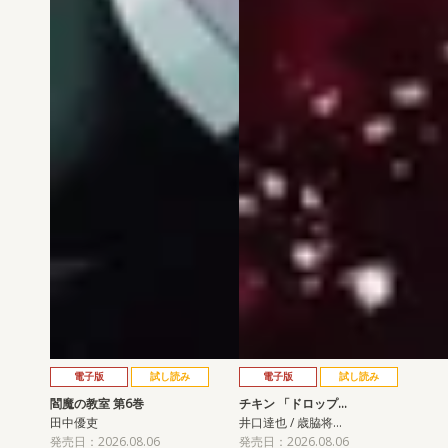
電子版
試し読み
電子版
試し読み
閻魔の教室 第6巻
チキン 「ドロップ…
田中優吏
井口達也 / 歳脇将…
発売日：2026.08.06
発売日：2026.08.06