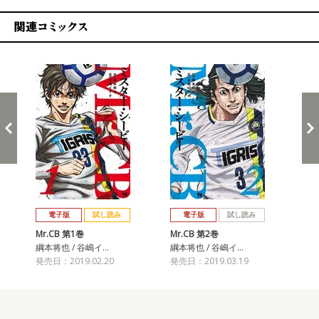
関連コミックス
戻る
進む
電子版
試し読み
電子版
試し読み
Mr.CB 第1巻
Mr.CB 第2巻
Mr
綱本将也 / 谷嶋イ…
綱本将也 / 谷嶋イ…
綱本
発売日：2019.02.20
発売日：2019.03.19
発売