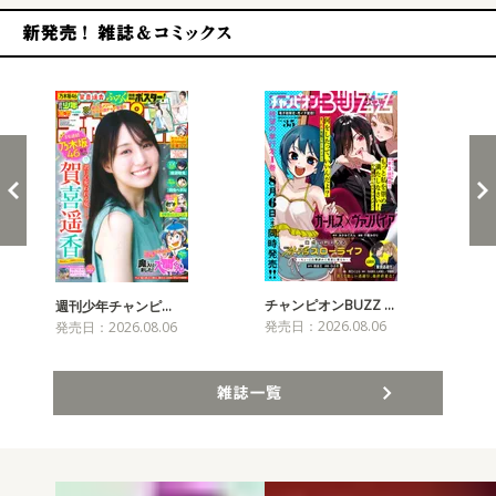
新発売！雑誌&コミックス
チャンピオンBUZZ …
週刊少年チャンピ…
月
発売日：2026.08.06
発売日：2026.08.06
発売
雑誌一覧