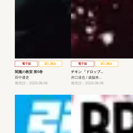
電子版
試し読み
電子版
試し読み
閻魔の教室 第6巻
チキン 「ドロップ…
田中優吏
井口達也 / 歳脇将…
発売日：2026.08.06
発売日：2026.08.06