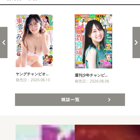
新発売！雑誌&コミックス
ヤングチャンピオ…
チャ
週刊少年チャンピ…
発売日：2026.08.10
発売
発売日：2026.08.06
雑誌一覧