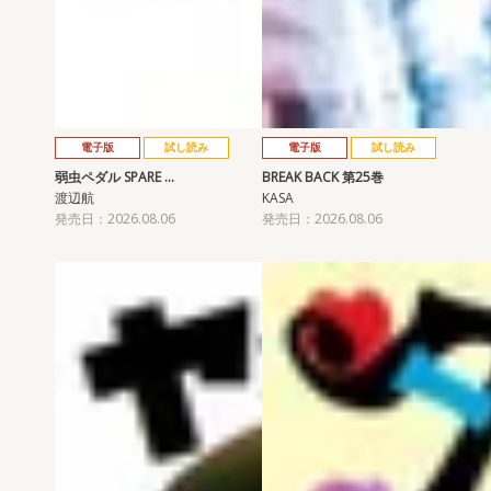
電子版
試し読み
電子版
試し読み
弱虫ペダル SPARE …
BREAK BACK 第25巻
渡辺航
KASA
発売日：2026.08.06
発売日：2026.08.06