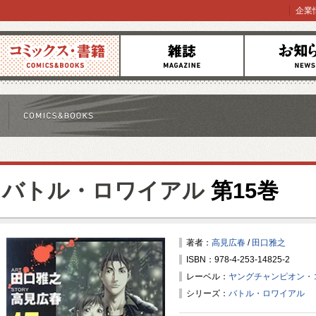
企業
コミックス
雑誌
お知らせ
バトル・ロワイアル
第15巻
著者：
高見広春
/
田口雅之
ISBN：978-4-253-14825-2
レーベル：
ヤングチャンピオン・
シリーズ：
バトル・ロワイアル