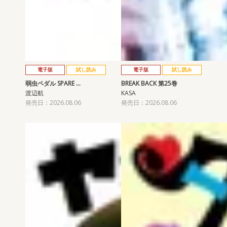
電子版
試し読み
電子版
試し読み
弱虫ペダル SPARE …
BREAK BACK 第25巻
渡辺航
KASA
発売日：2026.08.06
発売日：2026.08.06