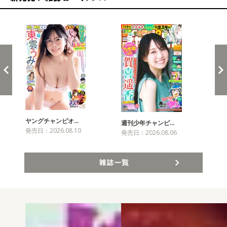
新発売！雑誌&コミックス
ヤングチャンピオ…
チャ
週刊少年チャンピ…
発売日：2026.08.10
発売
発売日：2026.08.06
雑誌一覧