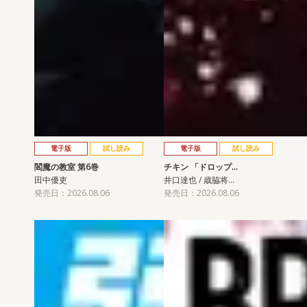
電子版
試し読み
電子版
試し読み
閻魔の教室 第6巻
チキン 「ドロップ…
田中優吏
井口達也 / 歳脇将…
発売日：2026.08.06
発売日：2026.08.06