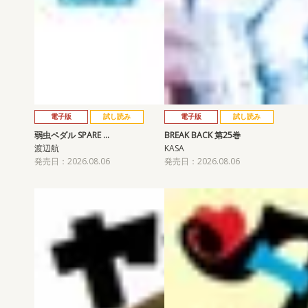
電子版
試し読み
電子版
試し読み
弱虫ペダル SPARE …
BREAK BACK 第25巻
渡辺航
KASA
発売日：2026.08.06
発売日：2026.08.06