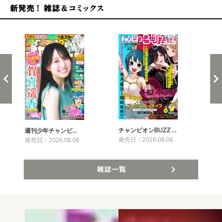
新発売！雑誌&コミックス
チャンピオンBUZZ …
週刊少年チャンピ…
月
発売日：2026.08.06
発売日：2026.08.06
発売
雑誌一覧