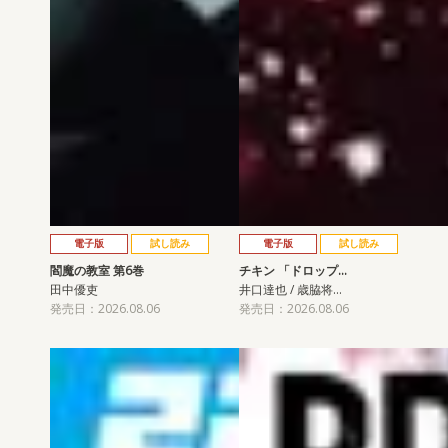
電子版
試し読み
電子版
試し読み
閻魔の教室 第6巻
チキン 「ドロップ…
田中優吏
井口達也 / 歳脇将…
発売日：2026.08.06
発売日：2026.08.06