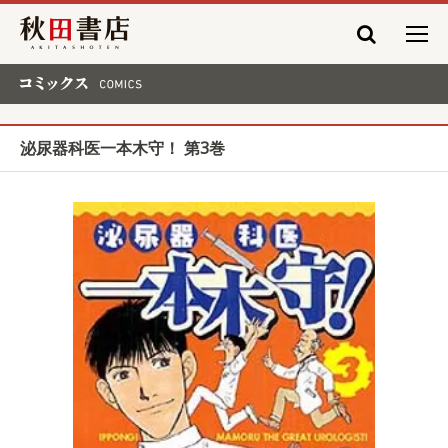
秋田書店
コミックス COMICS
泌尿器科医一本木守！ 第3巻