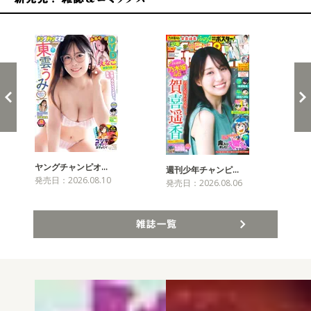
新発売！雑誌&コミックス
ヤングチャンピオ…
チャ
週刊少年チャンピ…
発売日：2026.08.10
発売
発売日：2026.08.06
雑誌一覧