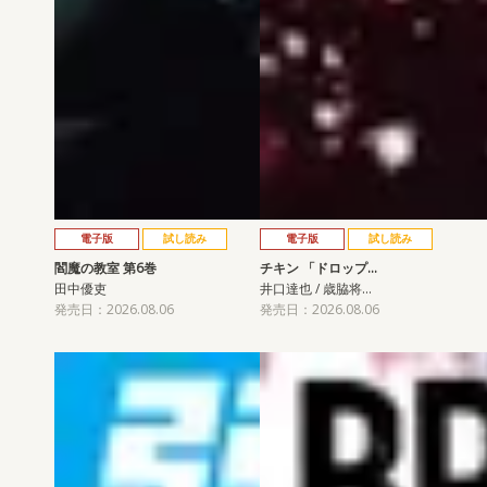
電子版
試し読み
電子版
試し読み
閻魔の教室 第6巻
チキン 「ドロップ…
田中優吏
井口達也 / 歳脇将…
発売日：2026.08.06
発売日：2026.08.06