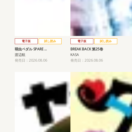
電子版
試し読み
電子版
試し読み
弱虫ペダル SPARE …
BREAK BACK 第25巻
渡辺航
KASA
発売日：2026.08.06
発売日：2026.08.06