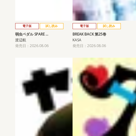
電子版
試し読み
電子版
試し読み
弱虫ペダル SPARE …
BREAK BACK 第25巻
渡辺航
KASA
発売日：2026.08.06
発売日：2026.08.06