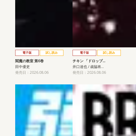
電子版
試し読み
電子版
試し読み
閻魔の教室 第6巻
チキン 「ドロップ…
田中優吏
井口達也 / 歳脇将…
発売日：2026.08.06
発売日：2026.08.06