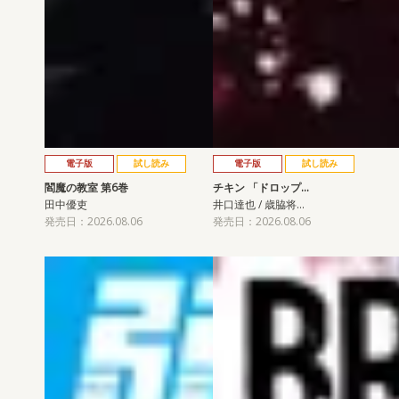
電子版
試し読み
電子版
試し読み
閻魔の教室 第6巻
チキン 「ドロップ…
田中優吏
井口達也 / 歳脇将…
発売日：2026.08.06
発売日：2026.08.06