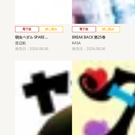
電子版
試し読み
電子版
試し読み
弱虫ペダル SPARE …
BREAK BACK 第25巻
渡辺航
KASA
発売日：2026.08.06
発売日：2026.08.06