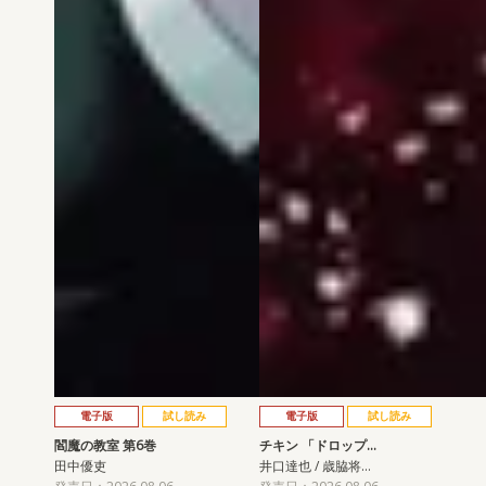
電子版
試し読み
電子版
試し読み
閻魔の教室 第6巻
チキン 「ドロップ…
田中優吏
井口達也 / 歳脇将…