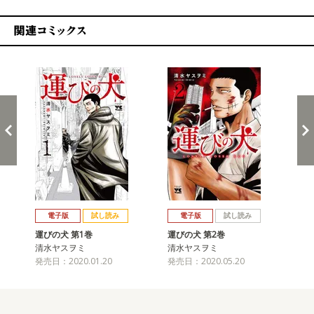
関連コミックス
戻る
進む
電子版
試し読み
電子版
試し読み
運びの犬 第1巻
運びの犬 第2巻
運
清水ヤスヲミ
清水ヤスヲミ
清
発売日：2020.01.20
発売日：2020.05.20
発売