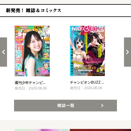
新発売！雑誌&コミックス
チャンピオンBUZZ …
プリ
週刊少年チャンピ…
発売日：2026.08.06
発売
発売日：2026.08.06
雑誌一覧