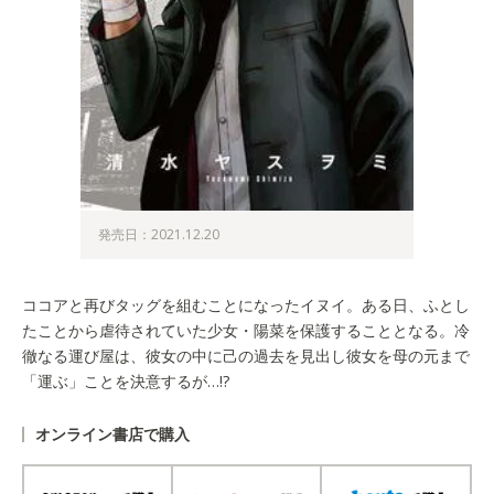
発売日：2021.12.20
ココアと再びタッグを組むことになったイヌイ。ある日、ふとし
たことから虐待されていた少女・陽菜を保護することとなる。冷
徹なる運び屋は、彼女の中に己の過去を見出し彼女を母の元まで
「運ぶ」ことを決意するが…!?
オンライン書店で購入