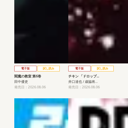
電子版
試し読み
電子版
試し読み
閻魔の教室 第6巻
チキン 「ドロップ…
田中優吏
井口達也 / 歳脇将…
発売日：2026.08.06
発売日：2026.08.06