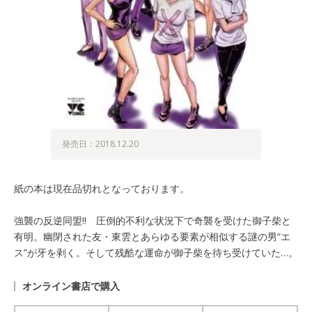
発売日：2018.12.20
紙の本は現在品切れとなっております。
強襲の反逆同盟!! 圧倒的不利な状況下で奇襲を受けた御子柴と
有明。幽閉された友・東雲とあらゆる要素が相似する謎の男“エ
ス”が牙を剥く。そして残酷な運命が御子柴を待ち受けていた…。
オンライン書店で購入