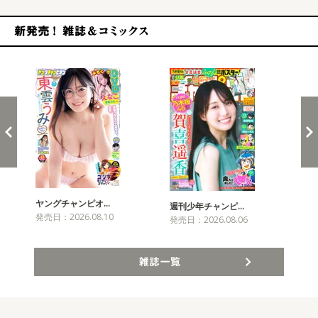
新発売！雑誌&コミックス
ヤングチャンピオ…
チャ
週刊少年チャンピ…
発売日：2026.08.10
発売
発売日：2026.08.06
雑誌一覧