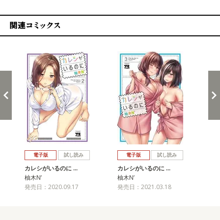
関連コミックス
戻る
進む
電子版
試し読み
電子版
試し読み
カレシがいるのに …
カレシがいるのに …
カ
柚木N’
柚木N’
柚木
発売日：2020.09.17
発売日：2021.03.18
発売