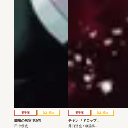
電子版
試し読み
電子版
試し読み
閻魔の教室 第6巻
チキン 「ドロップ…
田中優吏
井口達也 / 歳脇将…