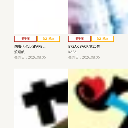
電子版
試し読み
電子版
試し読み
弱虫ペダル SPARE …
BREAK BACK 第25巻
渡辺航
KASA
発売日：2026.08.06
発売日：2026.08.06