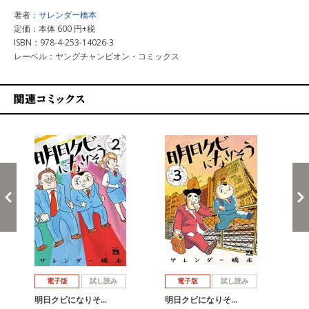
著者：
サレンダー橋本
定価：本体 600 円+税
ISBN：978-4-253-14026-3
レーベル：ヤングチャンピオン・コミックス
関連コミックス
戻る
進む
電子版
試し読み
電子版
試し読み
明日クビになりそ…
明日クビになりそ…
明