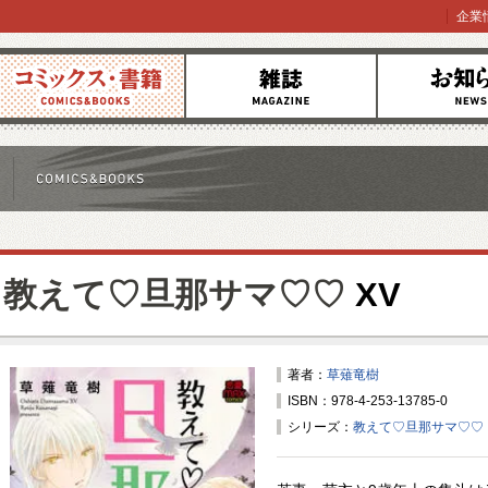
企業
コミックス
雑誌
お知らせ
教えて♡旦那サマ♡♡
XV
著者：
草薙竜樹
ISBN：978-4-253-13785-0
シリーズ：
教えて♡旦那サマ♡♡