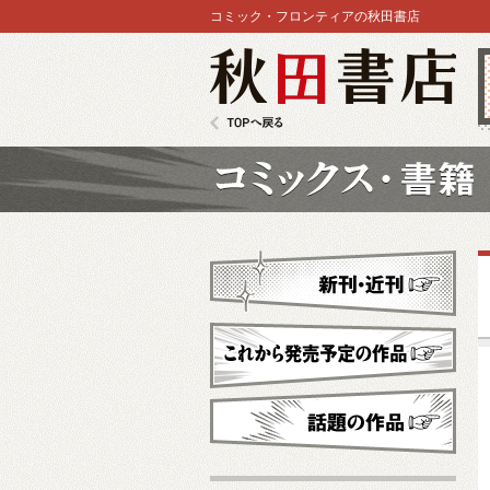
コミック・フロンティアの秋田書店
秋田書店
TOPへ戻る
コミックス
新刊・近刊
これから発売予定
話題の作品