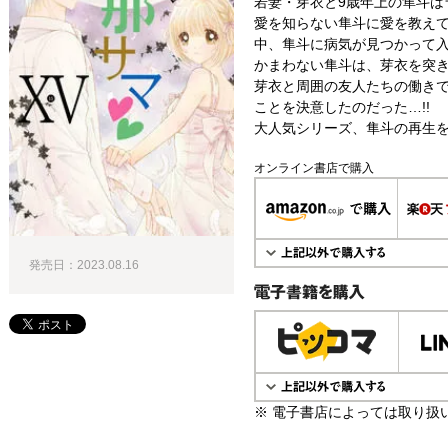
若妻・芽衣と9歳年上の隼斗は
愛を知らない隼斗に愛を教え
中、隼斗に病気が見つかって
かまわない隼斗は、芽衣を突
芽衣と周囲の友人たちの働き
ことを決意したのだった…!!
大人気シリーズ、隼斗の再生を描
オンライン書店で購入
発売日：2023.08.16
電子書籍で購入
※ 電子書店によっては取り扱