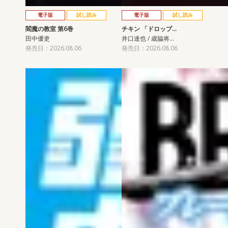
電子版
試し読み
電子版
試し読み
閻魔の教室 第6巻
チキン 「ドロップ…
田中優吏
井口達也 / 歳脇将…
発売日：2026.08.06
発売日：2026.08.06