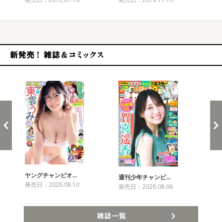
新発売！雑誌&コミックス
ヤングチャンピオ…
チャ
週刊少年チャンピ…
発売日：2026.08.10
発売
発売日：2026.08.06