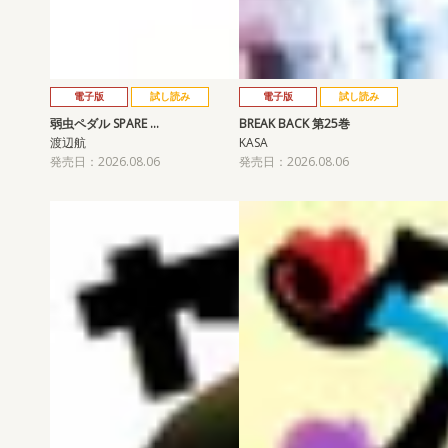
電子版
試し読み
電子版
試し読み
弱虫ペダル SPARE …
BREAK BACK 第25巻
渡辺航
KASA
発売日：2026.08.06
発売日：2026.08.06