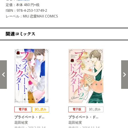
定価：本体 480 円+税
ISBN：978-4-253-13749-2
レーベル：MIU 恋愛MAX COMICS
関連コミックス
戻る
進む
電子版
試し読み
電子版
試し読み
プライベート・ド…
プライベート・ド…
プ
花田祐実
花田祐実
花
発売日：2012.01.16
発売日：2016.11.16
発売