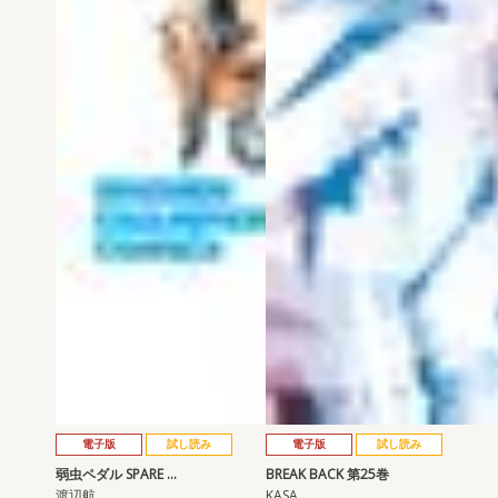
電子版
試し読み
電子版
試し読み
弱虫ペダル SPARE …
BREAK BACK 第25巻
渡辺航
KASA