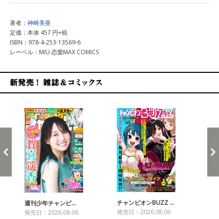
著者：
神崎美亜
定価：本体 457 円+税
ISBN：978-4-253-13569-6
レーベル：MIU 恋愛MAX COMICS
新発売！雑誌&コミックス
チャンピオンBUZZ …
週刊少年チャンピ…
月
発売日：2026.08.06
発売日：2026.08.06
発売