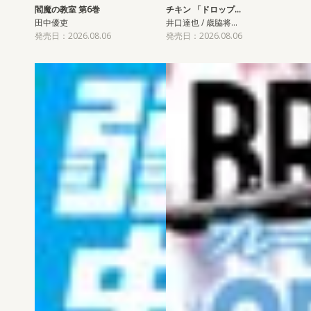
閻魔の教室 第6巻
チキン 「ドロップ…
田中優吏
井口達也 / 歳脇将…
発売日：2026.08.06
発売日：2026.08.06